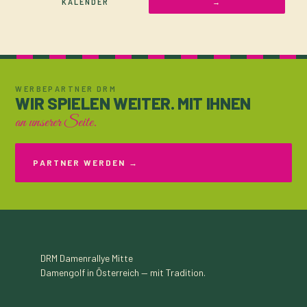
KALENDER
→
WERBEPARTNER DRM
WIR SPIELEN WEITER. MIT IHNEN
an unserer Seite.
PARTNER WERDEN →
DRM
Damenrallye Mitte
Damengolf in Österreich — mit Tradition.