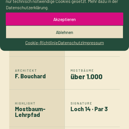
und Charakter.
nur technisch notwendige Cookies gesetzt. Mehr dazu in der
Datenschutzerklärung.
Akzeptieren
Ablehnen
LÖCHER
PAR
18
72
Cookie-Richtlinie
Datenschutz
Impressum
ARCHITEKT
MOSTBÄUME
über 1.000
F. Bouchard
HIGHLIGHT
SIGNATURE
Mostbaum-
Loch 14 · Par 3
Lehrpfad