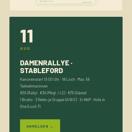
11
AUG
DAMENRALLYE ·
STABLEFORD
Kanonenstart 13:00 Uhr · 18 Loch · Max. 56
Teilnehmerinnen
€55 (Rally) · €35 (Mitgl. / LC) · €75 (Gäste)
1 Brutto · 3 Netto je Gruppe (A/B/C) · 2× NttP · Hole in
One (Loch 7)
ANMELDEN →