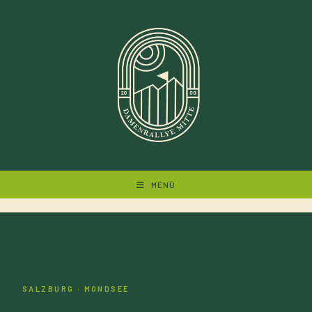
Zum
Inhalt
springen
MENÜ
SALZBURG · MONDSEE